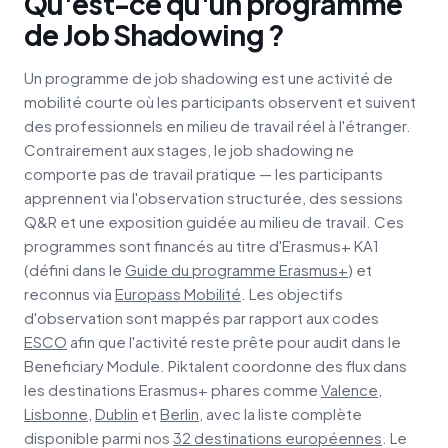
Qu'est-ce qu'un programme
de Job Shadowing ?
Un programme de job shadowing est une activité de
mobilité courte où les participants observent et suivent
des professionnels en milieu de travail réel à l'étranger.
Contrairement aux stages, le job shadowing ne
comporte pas de travail pratique — les participants
apprennent via l'observation structurée, des sessions
Q&R et une exposition guidée au milieu de travail. Ces
programmes sont financés au titre d'Erasmus+ KA1
(défini dans le
Guide du programme Erasmus+
) et
reconnus via
Europass Mobilité
. Les objectifs
d'observation sont mappés par rapport aux codes
ESCO
afin que l'activité reste prête pour audit dans le
Beneficiary Module. Piktalent coordonne des flux dans
les destinations Erasmus+ phares comme
Valence
,
Lisbonne
,
Dublin
et
Berlin
, avec la liste complète
disponible parmi nos
32 destinations européennes
. Le