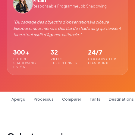
Mhairi
Responsable Programme Job Shadowing
"
Du cadrage des objectifs d'observation à la clôture
Europass, nous menons des flux de shadowing qui tiennent
face à tout audit d'Agence nationale.
"
300+
32
24/7
FLUX DE
VILLES
COORDINATEUR
SHADOWING
EUROPÉENNES
D'ASTREINTE
LIVRÉS
Aperçu
Processus
Comparer
Tarifs
Destinations