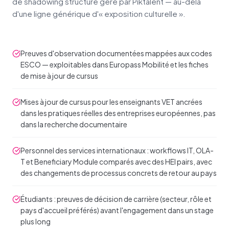
de shadowing structuré géré par Piktalent — au-delà
d'une ligne générique d'« exposition culturelle ».
Preuves d'observation documentées mappées aux codes
ESCO — exploitables dans Europass Mobilité et les fiches
de mise à jour de cursus
Mises à jour de cursus pour les enseignants VET ancrées
dans les pratiques réelles des entreprises européennes, pas
dans la recherche documentaire
Personnel des services internationaux : workflows IT, OLA-
T et Beneficiary Module comparés avec des HEI pairs, avec
des changements de processus concrets de retour au pays
Étudiants : preuves de décision de carrière (secteur, rôle et
pays d'accueil préférés) avant l'engagement dans un stage
plus long