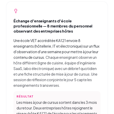
Échange d'enseignants d'école
professionnelle — 8 membres du personnel
observant des entreprises hôtes
Une école VET accréditée KA121 envoie 8
enseignants (hôtellerie, IT et électronique) sur un flux
d'observation d'une semaine pour mettre à jour leur
contenu de cursus.
Chaque enseignant observe un
hôte différent (ligne de cuisine, équipe d'ingénierie
SaaS, labo électronique) avec un débrief quotidien
et une fiche structurée de mise à jour de cursus. Une
session de réflexion conjointe le jour 5 capte les
enseignements transverses.
RÉSULTAT
Les mises à jour de cursus sortent dans les 3 mois
du retour. Deux entreprises hôtes rejoignent le
réseau hôte KA121 de l'école pour les placements